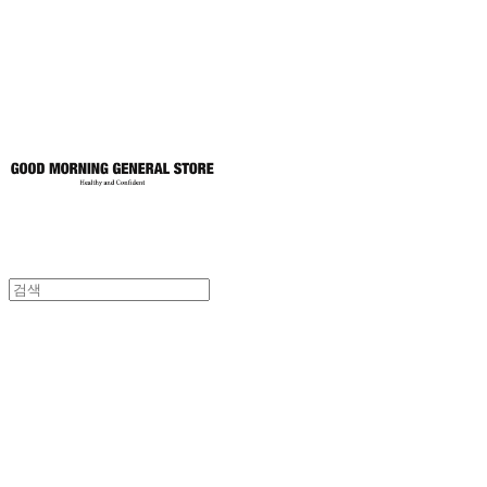
토어
굿모닝제너럴스