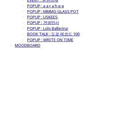
EVENT : 윤현상재
POPUP : a a r a h e e
POPUP : MMMG GLASS POT
POPUP : USKEES
POPUP : 견생만사
POPUP : Lolo Ballerina
BOOK TALK : 도쿄 레코드 100
POPUP : WRITE ON TIME
MOODBOARD
굿모닝제너럴스
토어