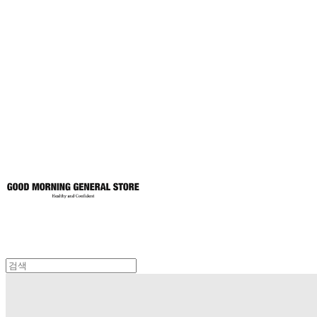
굿모닝제너럴스
토어