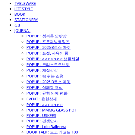
TABLEWARE
LIFESTYLE
BOOK
STATIONERY
GIFT
JOURNAL
POPUP : 성북동 안팎장
POPUP : 프로퍼빌롱잉즈
POPUP : 2026 B로소 마켓
POPUP : 표절, 사유의 힘
POPUP : a a r a h e e 샘플세일
POPUP : 크리스토오브제
POPUP : 계절감각
POPUP : 숨 쉬는 조형
POPUP : 2025 B로소 마켓
POPUP : 실패할 결심
POPUP : 균형 안에 평화
EVENT : 윤현상재
POPUP : a a r a h e e
POPUP : MMMG GLASS POT
POPUP : USKEES
POPUP : 견생만사
POPUP : Lolo Ballerina
BOOK TALK : 도쿄 레코드 100