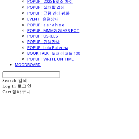
POPUP : 2025 B로소 마켓
POPUP : 실패할 결심
POPUP : 균형 안에 평화
EVENT : 윤현상재
POPUP : a a r a h e e
POPUP : MMMG GLASS POT
POPUP : USKEES
POPUP : 견생만사
POPUP : Lolo Ballerina
BOOK TALK : 도쿄 레코드 100
POPUP : WRITE ON TIME
MOODBOARD
Search
검색
Log In
로그인
Cart
장바구니
굿모닝제너럴스토어