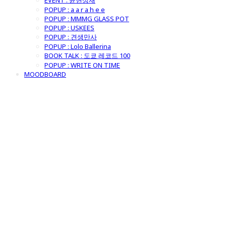
EVENT : 윤현상재
POPUP : a a r a h e e
POPUP : MMMG GLASS POT
POPUP : USKEES
POPUP : 견생만사
POPUP : Lolo Ballerina
BOOK TALK : 도쿄 레코드 100
POPUP : WRITE ON TIME
MOODBOARD
굿모닝제너럴스
토어