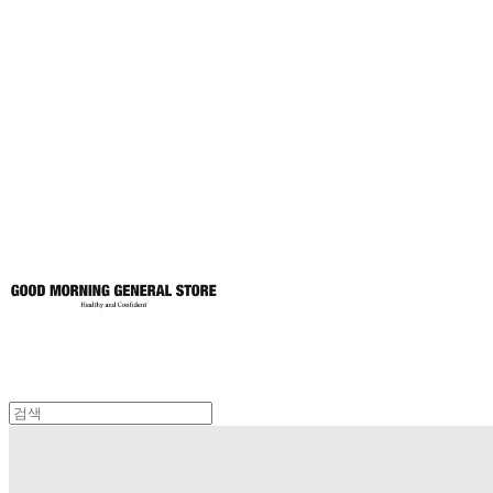
굿모닝제너럴스
토어