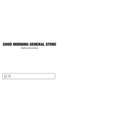
토어
굿모닝제너럴스