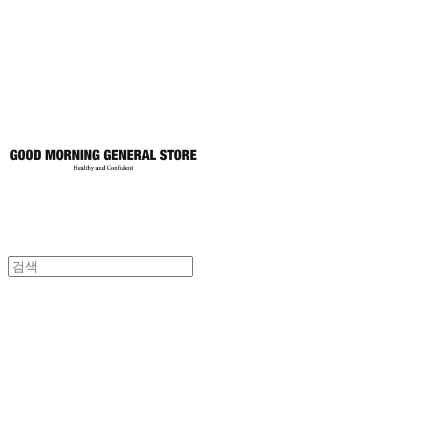
토어
굿모닝제너럴스