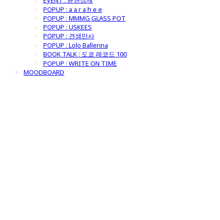
EVENT : 윤현상재
POPUP : a a r a h e e
POPUP : MMMG GLASS POT
POPUP : USKEES
POPUP : 견생만사
POPUP : Lolo Ballerina
BOOK TALK : 도쿄 레코드 100
POPUP : WRITE ON TIME
MOODBOARD
굿모닝제너럴스
토어