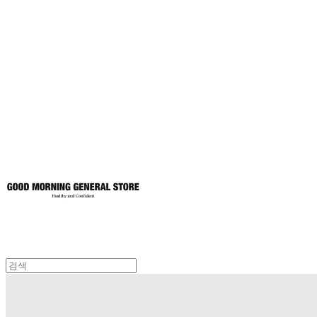
굿모닝제너럴스
토어