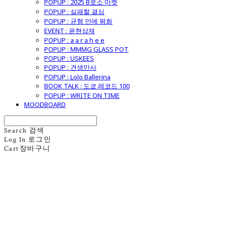
POPUP : 2025 B로소 마켓
POPUP : 실패할 결심
POPUP : 균형 안에 평화
EVENT : 윤현상재
POPUP : a a r a h e e
POPUP : MMMG GLASS POT
POPUP : USKEES
POPUP : 견생만사
POPUP : Lolo Ballerina
BOOK TALK : 도쿄 레코드 100
POPUP : WRITE ON TIME
MOODBOARD
Search
검색
Log In
로그인
Cart
장바구니
굿모닝제너럴스토어