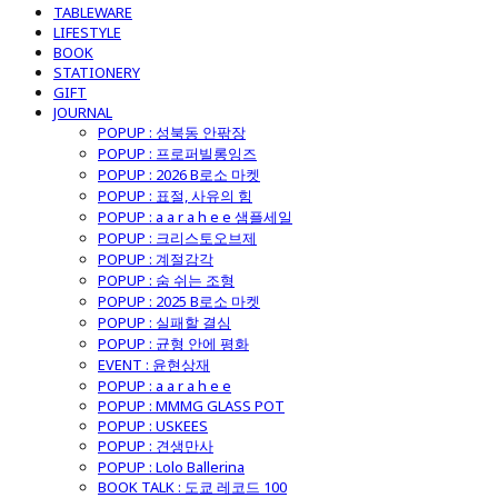
TABLEWARE
LIFESTYLE
BOOK
STATIONERY
GIFT
JOURNAL
POPUP : 성북동 안팎장
POPUP : 프로퍼빌롱잉즈
POPUP : 2026 B로소 마켓
POPUP : 표절, 사유의 힘
POPUP : a a r a h e e 샘플세일
POPUP : 크리스토오브제
POPUP : 계절감각
POPUP : 숨 쉬는 조형
POPUP : 2025 B로소 마켓
POPUP : 실패할 결심
POPUP : 균형 안에 평화
EVENT : 윤현상재
POPUP : a a r a h e e
POPUP : MMMG GLASS POT
POPUP : USKEES
POPUP : 견생만사
POPUP : Lolo Ballerina
BOOK TALK : 도쿄 레코드 100