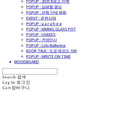
POPUP : 2025 B로소 마켓
POPUP : 실패할 결심
POPUP : 균형 안에 평화
EVENT : 윤현상재
POPUP : a a r a h e e
POPUP : MMMG GLASS POT
POPUP : USKEES
POPUP : 견생만사
POPUP : Lolo Ballerina
BOOK TALK : 도쿄 레코드 100
POPUP : WRITE ON TIME
MOODBOARD
Search
검색
Log In
로그인
Cart
장바구니
굿모닝제너럴스토어