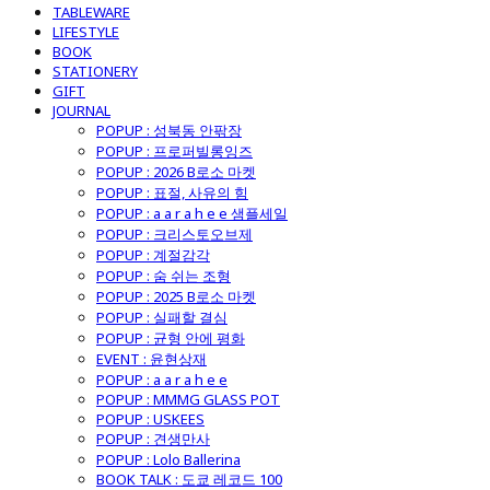
TABLEWARE
LIFESTYLE
BOOK
STATIONERY
GIFT
JOURNAL
POPUP : 성북동 안팎장
POPUP : 프로퍼빌롱잉즈
POPUP : 2026 B로소 마켓
POPUP : 표절, 사유의 힘
POPUP : a a r a h e e 샘플세일
POPUP : 크리스토오브제
POPUP : 계절감각
POPUP : 숨 쉬는 조형
POPUP : 2025 B로소 마켓
POPUP : 실패할 결심
POPUP : 균형 안에 평화
EVENT : 윤현상재
POPUP : a a r a h e e
POPUP : MMMG GLASS POT
POPUP : USKEES
POPUP : 견생만사
POPUP : Lolo Ballerina
BOOK TALK : 도쿄 레코드 100