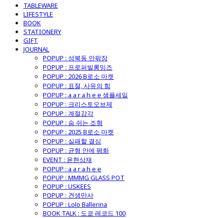
TABLEWARE
LIFESTYLE
BOOK
STATIONERY
GIFT
JOURNAL
POPUP : 성북동 안팎장
POPUP : 프로퍼빌롱잉즈
POPUP : 2026 B로소 마켓
POPUP : 표절, 사유의 힘
POPUP : a a r a h e e 샘플세일
POPUP : 크리스토오브제
POPUP : 계절감각
POPUP : 숨 쉬는 조형
POPUP : 2025 B로소 마켓
POPUP : 실패할 결심
POPUP : 균형 안에 평화
EVENT : 윤현상재
POPUP : a a r a h e e
POPUP : MMMG GLASS POT
POPUP : USKEES
POPUP : 견생만사
POPUP : Lolo Ballerina
BOOK TALK : 도쿄 레코드 100