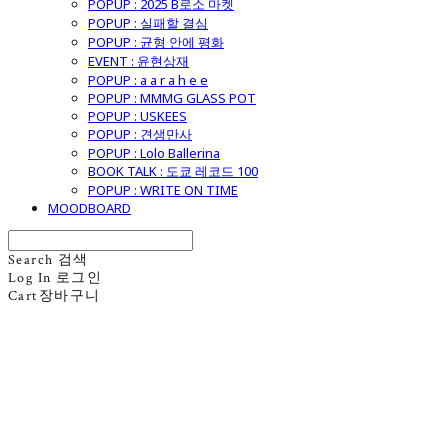
POPUP : 2025 B로소 마켓
POPUP : 실패할 결심
POPUP : 균형 안에 평화
EVENT : 윤현상재
POPUP : a a r a h e e
POPUP : MMMG GLASS POT
POPUP : USKEES
POPUP : 견생만사
POPUP : Lolo Ballerina
BOOK TALK : 도쿄 레코드 100
POPUP : WRITE ON TIME
MOODBOARD
Search
검색
Log In
로그인
Cart
장바구니
굿모닝제너럴스토어