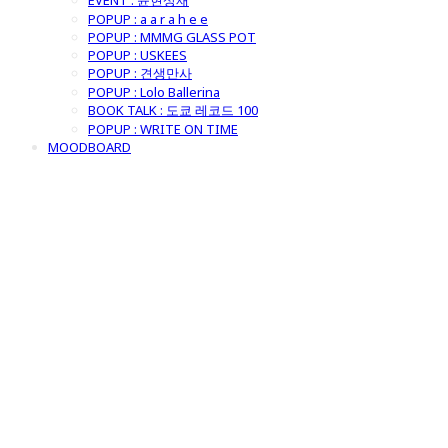
EVENT : 윤현상재
POPUP : a a r a h e e
POPUP : MMMG GLASS POT
POPUP : USKEES
POPUP : 견생만사
POPUP : Lolo Ballerina
BOOK TALK : 도쿄 레코드 100
POPUP : WRITE ON TIME
MOODBOARD
굿모닝제너럴스
토어