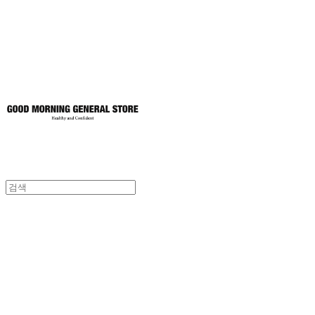
토어
굿모닝제너럴스