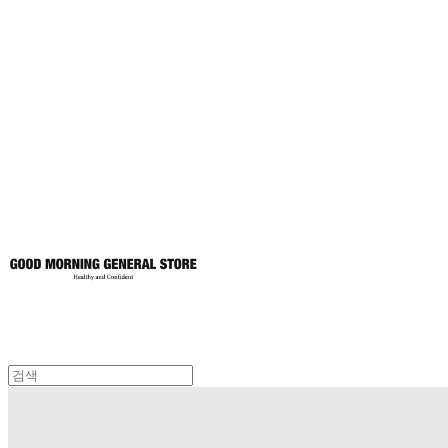
굿모닝제너럴스
토어