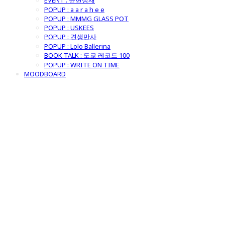
EVENT : 윤현상재
POPUP : a a r a h e e
POPUP : MMMG GLASS POT
POPUP : USKEES
POPUP : 견생만사
POPUP : Lolo Ballerina
BOOK TALK : 도쿄 레코드 100
POPUP : WRITE ON TIME
MOODBOARD
굿모닝제너럴스
토어