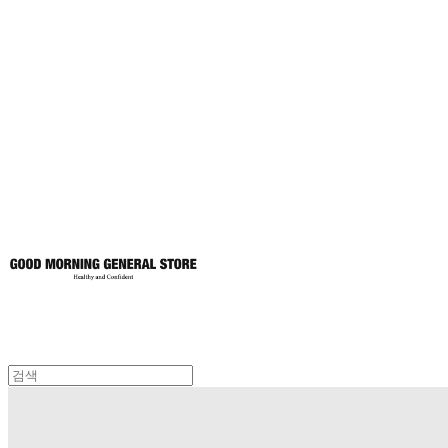
굿모닝제너럴스
토어