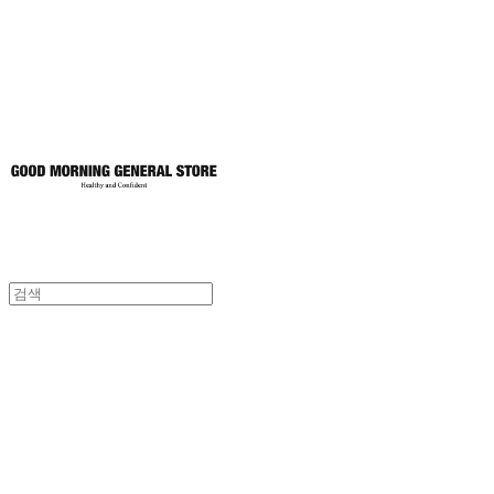
토어
굿모닝제너럴스