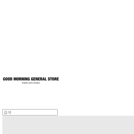
굿모닝제너럴스
토어