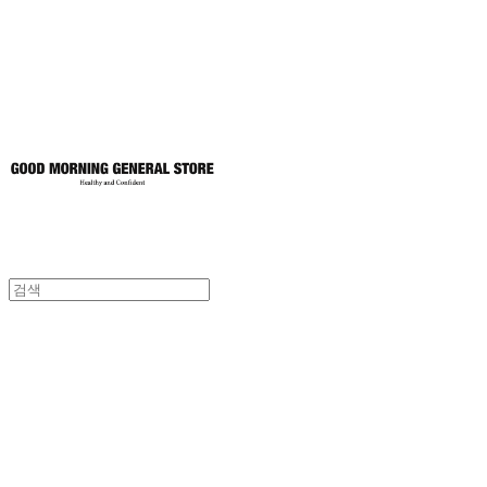
토어
굿모닝제너럴스