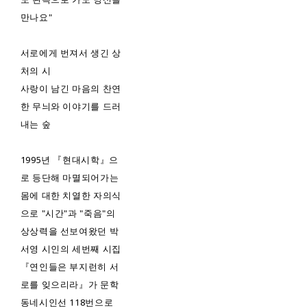
만나요"
서로에게 번져서 생긴 상
처의 시
사랑이 남긴 마음의 찬연
한 무늬와 이야기를 드러
내는 숲
1995년 『현대시학』으
로 등단해 마멸되어가는
몸에 대한 치열한 자의식
으로 "시간"과 "죽음"의
상상력을 선보여왔던 박
서영 시인의 세번째 시집
『연인들은 부지런히 서
로를 잊으리라』가 문학
동네시인선 118번으로