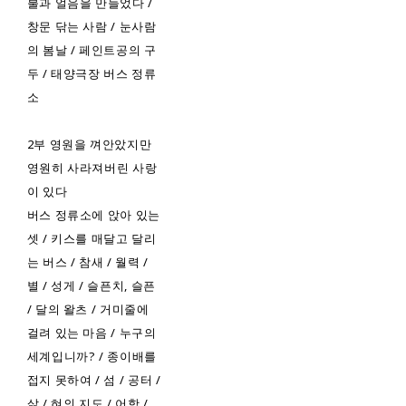
불과 얼음을 만들었다 /
창문 닦는 사람 / 눈사람
의 봄날 / 페인트공의 구
두 / 태양극장 버스 정류
소
2부 영원을 껴안았지만
영원히 사라져버린 사랑
이 있다
버스 정류소에 앉아 있는
셋 / 키스를 매달고 달리
는 버스 / 참새 / 월력 /
별 / 성게 / 슬픈치, 슬픈
/ 달의 왈츠 / 거미줄에
걸려 있는 마음 / 누구의
세계입니까? / 종이배를
접지 못하여 / 섬 / 공터 /
삵 / 혀의 지도 / 어항 /