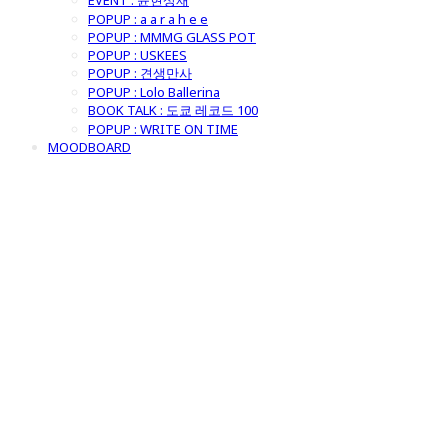
EVENT : 윤현상재
POPUP : a a r a h e e
POPUP : MMMG GLASS POT
POPUP : USKEES
POPUP : 견생만사
POPUP : Lolo Ballerina
BOOK TALK : 도쿄 레코드 100
POPUP : WRITE ON TIME
MOODBOARD
굿모닝제너럴스
토어