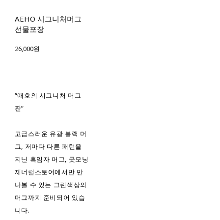
AEHO 시그니처머그
선물포장
26,000원
“애호의 시그니처 머그
잔”
고급스러운 유광 블랙 머
그, 저마다 다른 패턴을
지닌 흑임자 머그, 굿모닝
제너럴스토어에서만 만
나볼 수 있는 그린색상의
머그까지 준비되어 있습
니다.