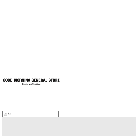
굿모닝제너럴스
토어