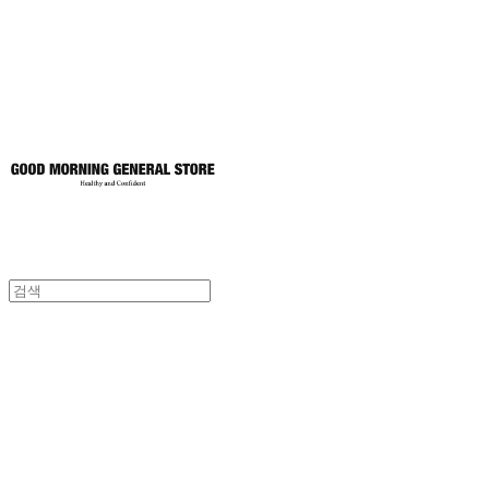
토어
굿모닝제너럴스