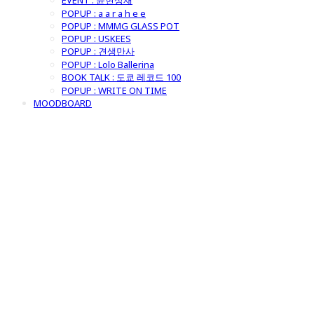
EVENT : 윤현상재
POPUP : a a r a h e e
POPUP : MMMG GLASS POT
POPUP : USKEES
POPUP : 견생만사
POPUP : Lolo Ballerina
BOOK TALK : 도쿄 레코드 100
POPUP : WRITE ON TIME
MOODBOARD
굿모닝제너럴스
토어